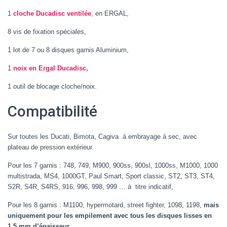
1
cloche Ducadisc ventilée
, en ERGAL,
8 vis de fixation spéciales,
1 lot de 7 ou 8 disques garnis Aluminium,
1
noix en Ergal Ducadisc,
1 outil de blocage cloche/noix.
Compatibilité
Sur toutes les Ducati, Bimota, Cagiva à embrayage à sec, avec
plateau de pression extérieur.
Pour les 7 garnis : 748, 749, M900, 900ss, 900sl, 1000ss, M1000, 1000
multistrada, MS4, 1000GT, Paul Smart, Sport classic, ST2, ST3, ST4,
S2R, S4R, S4RS, 916, 996, 998, 999 … à titre indicatif,
Pour les 8 garnis : M1100, hypermotard, street fighter, 1098, 1198,
mais
uniquement pour les empilement avec tous les disques lisses en
1.5 mm d’épaisseur.