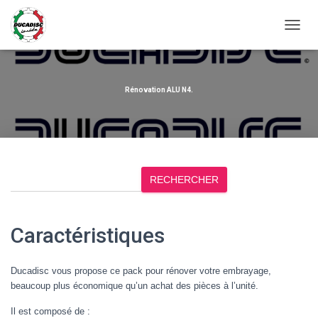
OUVRI
Rénovation ALU N4.
R
RECHERCHER
e
c
h
Caractéristiques
e
r
c
Ducadisc vous propose ce pack pour rénover votre embrayage,
h
beaucoup plus économique qu’un achat des pièces à l’unité.
e
Il est composé de :
r