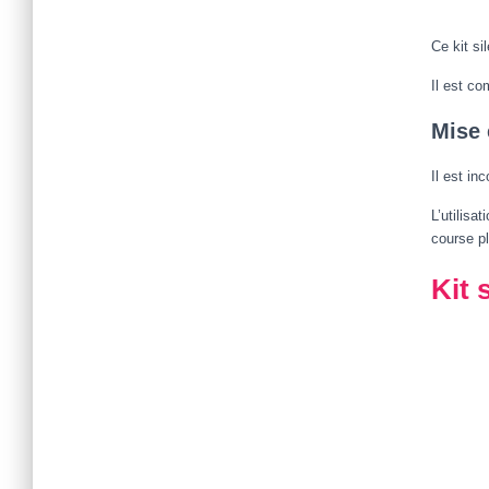
Ce kit si
Il est co
Mise 
Il est in
L’utilisa
course pl
Kit 