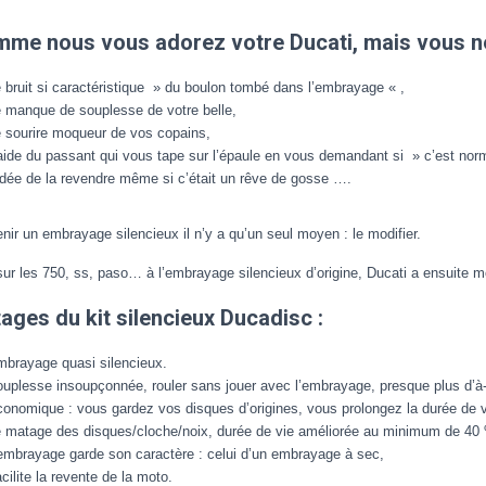
mme nous vous adorez votre Ducati, mais vous ne
 bruit si caractéristique » du boulon tombé dans l’embrayage « ,
 manque de souplesse de votre belle,
 sourire moqueur de vos copains,
aide du passant qui vous tape sur l’épaule en vous demandant si » c’est norm
idée de la revendre même si c’était un rêve de gosse ….
nir un embrayage silencieux il n’y a qu’un seul moyen : le modifier.
 les 750, ss, paso… à l’embrayage silencieux d’origine, Ducati a ensuite mod
ages du kit silencieux Ducadisc :
brayage quasi silencieux.
uplesse insoupçonnée, rouler sans jouer avec l’embrayage, presque plus d’à
onomique : vous gardez vos disques d’origines, vous prolongez la durée de v
 matage des disques/cloche/noix, durée de vie améliorée au minimum de 40
embrayage garde son caractère : celui d’un embrayage à sec,
cilite la revente de la moto.