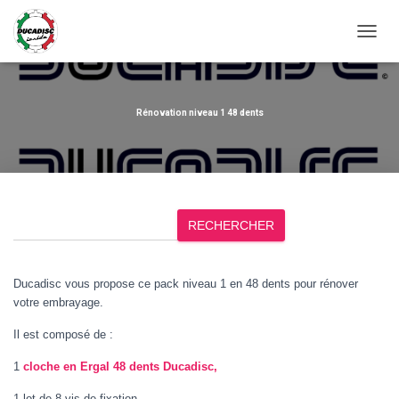
OUVRI
Rénovation niveau 1 48 dents
R
RECHERCHER
e
c
h
Ducadisc vous propose ce pack niveau 1 en 48 dents pour rénover
e
votre embrayage.
r
Il est composé de :
c
h
1
cloche en Ergal 48 dents Ducadisc,
e
r
1 lot de 8 vis de fixation,